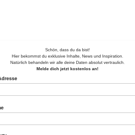
Schön, dass du da bist!
Hier bekommst du exklusive Inhalte, News und Inspiration.
Natürlich behandeln wir alle deine Daten absolut vertraulich.
Melde dich jetzt kostenlos an!
 Adresse
 bitte deine E-Mail-Adresse ein
me
 bitte deinen Vornamen ein