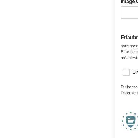
Image 
Erlaub
martinmat
Bitte bes
möchtest
E-
Du kannst
Datenschu